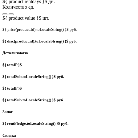
${ product.rentdays }$ дн.
Количество ед.
${ product.value }$ шт.
${ price(product.id).toLocaleString() }$ руб.
${ disc(product.id).toLocaleString() }$ руб.
Детали заказа
${ totalP }$
${ totalSub.toLocaleString() }$ руб.
${ totalP }$
${ totalSub.toLocaleString() }$ руб.
Залог
${ rentPledge.toLocaleString() }$ руб.
Скидка